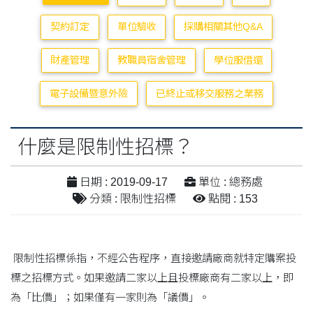
契約訂定
單位驗收
採購相關其他Q&A
財產管理
教職員宿舍管理
學位服借還
電子設備暨意外險
已終止或移交服務之業務
什麼是限制性招標？
日期 : 2019-09-17
單位 : 總務處
分類 : 限制性招標
點閱 : 153
限制性招標係指，不經公告程序，直接邀請廠商就特定購案投
標之招標方式。如果邀請二家以上且投標廠商有二家以上，即
為「比價」；如果僅有一家則為「議價」。