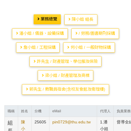
業務總覽
陳小姐 組長
潘小姐 / 儀器、設備採購
/ 勞務/圖書期刊採購
詹小姐 / 工程採購
何小姐 / 一般財物採購
許先生 / 財產管理、學位服及保險
梁小姐 / 財產管理及商標
郭先生 / 教職員宿舍(含校友會館及衛理樓)
職稱
姓名
分機
eMail
代理人
負責業務
陳
25605
pin0729@thu.edu.tw
1.潘
督導全
組
小
小姐
長