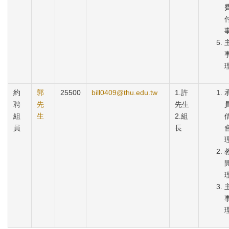
約
郭
25500
bill0409@thu.edu.tw
1.許
聘
先
先生
組
生
2.組
員
長