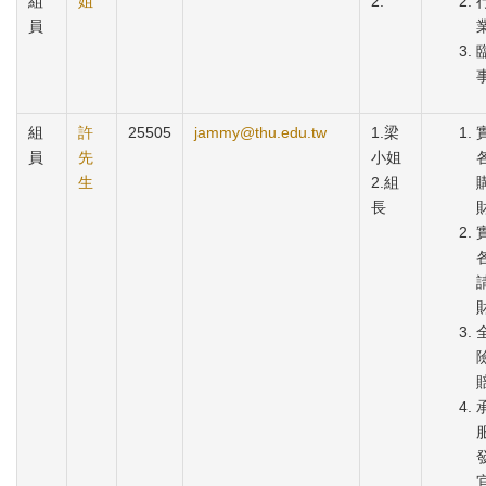
組
姐
2.
員
組
許
25505
jammy@thu.edu.tw
1. 梁
員
先
小姐
生
2.組
長