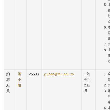
約
梁
25503
yujhen@thu.edu.tw
1.許
聘
小
先生
組
姐
2.組
員
長