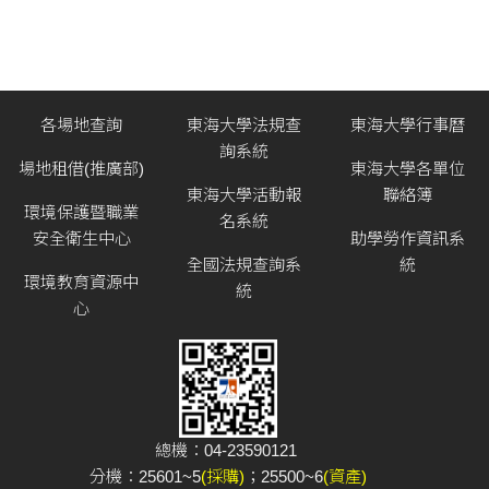
各場地查詢
東海大學法規查
東海大學行事曆
詢系統
場地租借(推廣部)
東海大學各單位
東海大學活動報
聯絡簿
環境保護暨職業
名系統
安全衛生中心
助學勞作資訊系
全國法規查詢系
統
環境教育資源中
統
心
總機：04-23590121
分機：25601~5
(採購)
；25500~6
(資產)