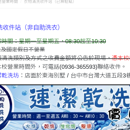
地營業時間
衣物清洗收件站（已無駐點）
洗收件站（
非自助洗衣）
時間：星期一至星期五，08:30起至10:30
六及國定假日不營業
項清洗類別及方式之收費金額將公告於現場，
憑本校
校營業時間外，可電話(0936-365593)聯絡收件。
潔乾洗坊
：店面於東海別墅 / 台中市台灣大道五段3巷