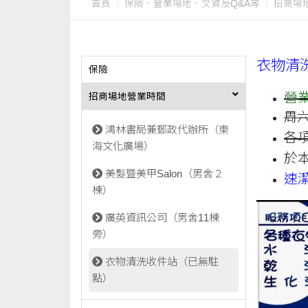
首頁
保險、營業場地、文資及Q&A等
招商場
衣物清
保險
營業
招商場地營業時間
周
鴻林書局兼郵政代辦所（東
各
海文化廣場）
於本
美髮暨美甲Salon（男舍２
速
棟）
廣英資訊公司（男舍11棟
旁）
衣物清洗收件站（已無駐
點）