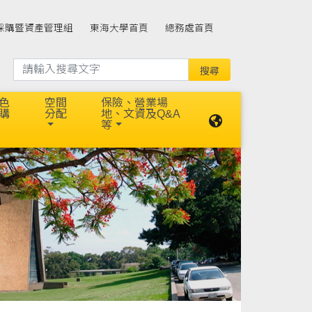
採購暨資產管理組
東海大學首頁
總務處首頁
色
空間
保險、營業場
購
分配
地、文資及Q&A
等