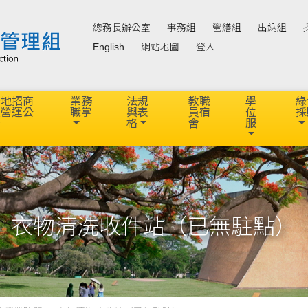
總務長辦公室
事務組
營繕組
出納組
English
網站地圖
登入
場地招商
業務
法規
教職
學
綠
及營運公
職掌
與表
員宿
位
採
告
格
舍
服
衣物清洗收件站（已無駐點）