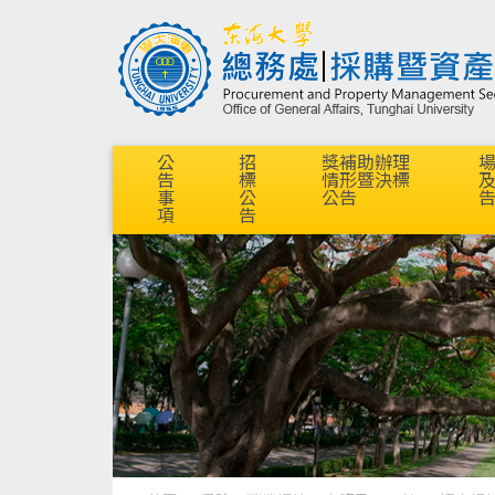
公
招
獎補助辦理
告
標
情形暨決標
事
公
公告
項
告