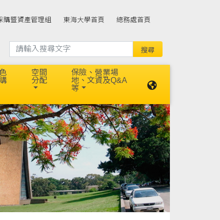
採購暨資產管理組
東海大學首頁
總務處首頁
色
空間
保險、營業場
購
分配
地、文資及Q&A
等