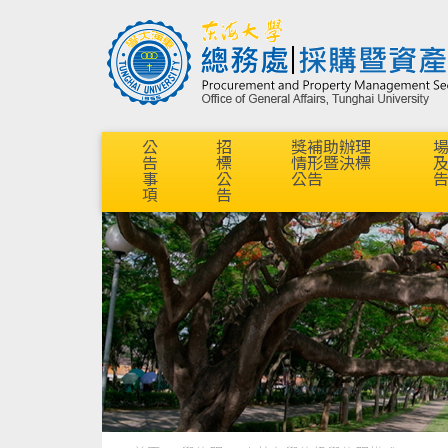
公
招
獎補助辦理
告
標
情形暨決標
事
公
公告
項
告