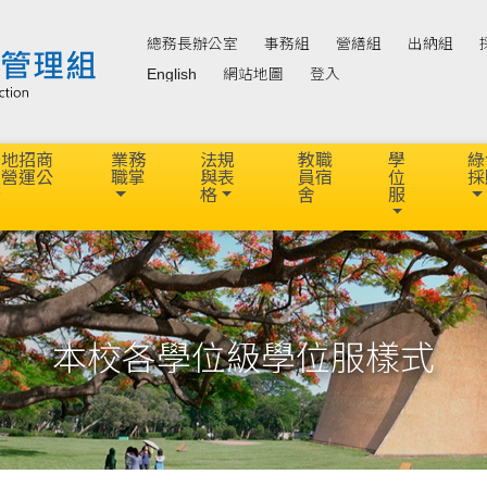
總務長辦公室
事務組
營繕組
出納組
English
網站地圖
登入
場地招商
業務
法規
教職
學
綠
及營運公
職掌
與表
員宿
位
採
告
格
舍
服
本校各學位級學位服樣式