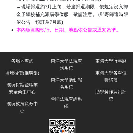
→現場歸還約7月上旬，若逾歸還期限，依規定沒入押
金予學校補充添購學位服，敬請注意。 (郵寄歸還時限
依公告，預訂為7月底)
本內容實際執行、日期、地點依公告或通知為準。
各場地查詢
東海大學法規查
東海大學行事曆
詢系統
場地租借(推廣部)
東海大學各單位
東海大學活動報
聯絡簿
環境保護暨職業
名系統
安全衛生中心
助學勞作資訊系
全國法規查詢系
統
環境教育資源中
統
心