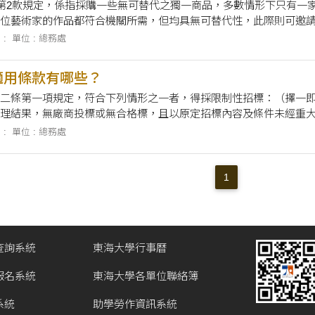
項第2款規定，係指採購一些無可替代之獨一商品，多數情形下只有一
位藝術家的作品都符合機關所需，但均具無可替代性，此際則可邀
 :
單位 : 總務處
適用條款有哪些？
二條第一項規定，符合下列情形之一者，得採限制性招標：（擇一即
理結果，無廠商投標或無合格標，且以原定招標內容及條件未經重大
詢，無其他合適之替代標的者。 三、遇有不可預見之緊急事故，致
 :
單位 : 總務處
之□後續維修、□零配件供應、□更換或擴充，因相容或互通性之需要，
以研究發展、實驗或開發性質辦理者。 六、在原招標目的範圍內，
1
查詢系統
東海大學行事曆
報名系統
東海大學各單位聯絡簿
系統
助學勞作資訊系統