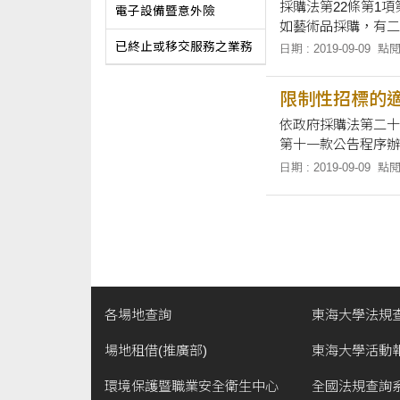
採購法第22條第1
電子設備暨意外險
如藝術品採購，有二
已終止或移交服務之業務
日期 : 2019-09-09
點閱
限制性招標的
依政府採購法第二十
第十一款公告程序辦
□藝術品、□秘密諮
日期 : 2019-09-09
點閱
者。 四、原有採購
製造、供應之標的，
各場地查詢
東海大學法規
場地租借(推廣部)
東海大學活動
環境保護暨職業安全衛生中心
全國法規查詢