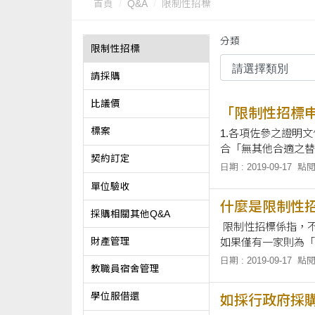
首頁
Q&A
限制性招標
分類
限制性招標
請採購
比議價
「限制性招標
標案
1.各項佐參之證明文件應為正本，如為
合「無其他合適之替代標的者」，務請於申請時敘明
契約訂定
政府採購法第22條第1項第4款之常見情形： （1）需同時符
日期 : 2019-09-17
點閱
單位驗收
什麼是限制性
採購相關其他Q&A
限制性招標係指，
財產管理
如果僅有一家則為「
日期 : 2019-09-17
點閱
教職員宿舍管理
學位服借還
如採行政府採購