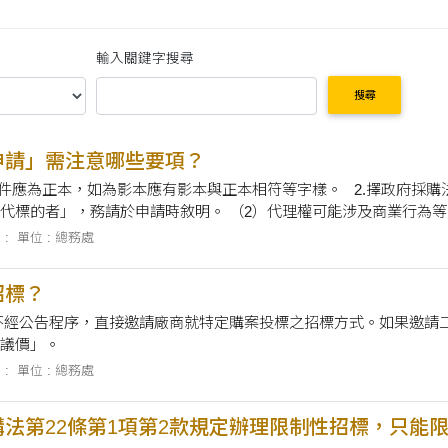
輸入關鍵字搜尋
搜尋
申請」需注意哪些要項？
影本應有影本與正本相符等字樣。 2.擇政府採購法第22條第1項第2款之常見情形： （1）需同時符
。 （2）代理權可能涉及商業行為等，故證明文件應有代理之有效廠商暨期間。 3.擇
合「因相容或互通性之需要，必須向原供應廠商採購者」，務請於申請時敘明。
 :
單位 : 總務處
招標？
不經公告程序，直接邀請廠商就特定購案投標之招標方式。如果邀請
議價」。
 :
單位 : 總務處
法第22條第1項第2款規定辦理限制性招標，只能