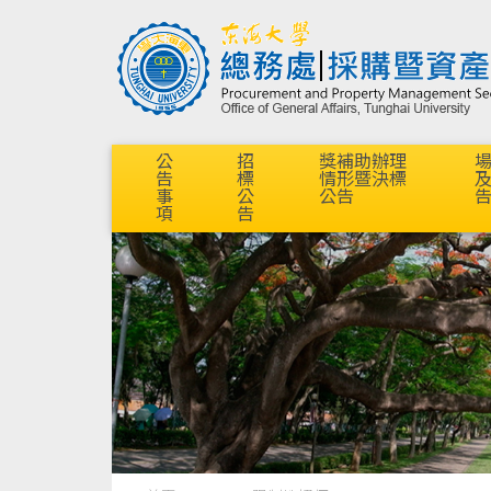
公
招
獎補助辦理
告
標
情形暨決標
事
公
公告
項
告