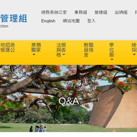
總務長辦公室
事務組
營繕組
出納組
English
網站地圖
登入
場地招商
業務
法規
教職
學
綠
及營運公
職掌
與表
員宿
位
採
告
格
舍
服
Q&A