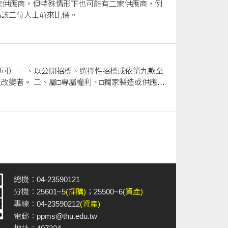
家供應商，但特殊情形下也可能有二家供應商，例
請該二位人士前來比價。
可） 一、以公開招標、選擇性招標或依第九款至
改變者。 二、屬□專屬權利、□獨家製造或供應、
無法以公開或選擇性招標程序適時辦理，且確有必要
必須向原供應廠商採購者。 五、屬□原型或□首次
因未能預見之
總機：04-23590121
分機：25601~5
(採購)
；25500~6
(資產)
專線：04-23590212
(資產)
電郵：
ppms@thu.edu.tw