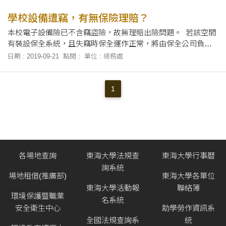
學校設備遭竊，有無保險理賠？
本校電子設備險已不含竊盜險，故無理賠出險問題。 若該空間
有裝設保全系統，且失竊時保全運作正常，將由保全公司負責
賠償事宜。
日期 : 2019-09-21
點閱 :
單位 : 總務處
1
各場地查詢
東海大學法規查
東海大學行事曆
詢系統
場地租借(推廣部)
東海大學各單位
東海大學活動報
聯絡簿
環境保護暨職業
名系統
安全衛生中心
助學勞作資訊系
全國法規查詢系
統