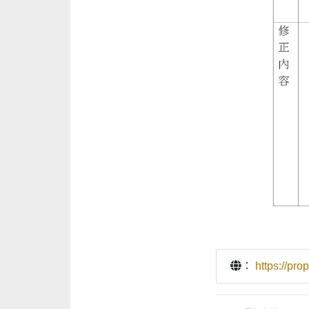
：
https://