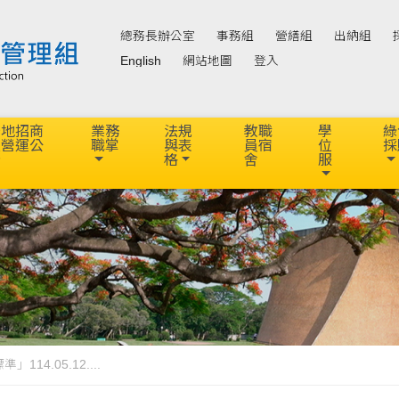
總務長辦公室
事務組
營繕組
出納組
English
網站地圖
登入
場地招商
業務
法規
教職
學
綠
及營運公
職掌
與表
員宿
位
採
告
格
舍
服
4.05.12....