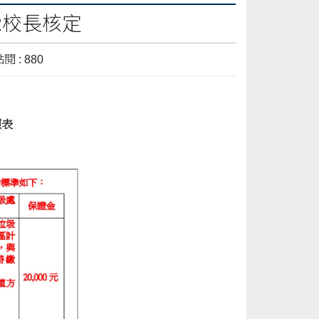
2校長核定
閱 : 880