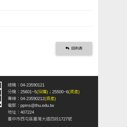
回列表
總機：04-23590121
分機：25601~5
(採購)
；25500~6
(資產)
專線：04-23590212
(資產)
電郵：
ppms@thu.edu.tw
地址：407224
臺中市西屯區臺灣大道四段1727號