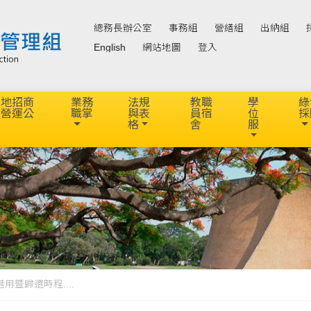
總務長辦公室
事務組
營繕組
出納組
English
網站地圖
登入
場地招商
業務
法規
教職
學
綠
及營運公
職掌
與表
員宿
位
採
告
格
舍
服
借用暨歸還時程....