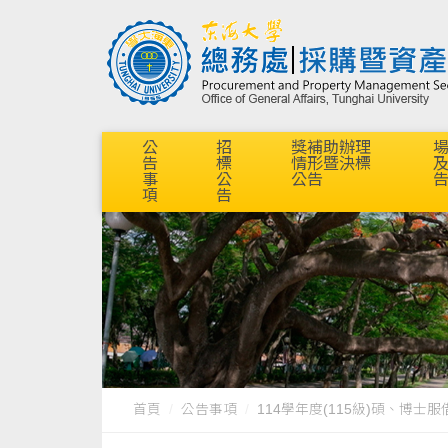
公
招
獎補助辦理
告
標
情形暨決標
事
公
公告
項
告
首頁
公告事項
114學年度(115級)碩、博士服