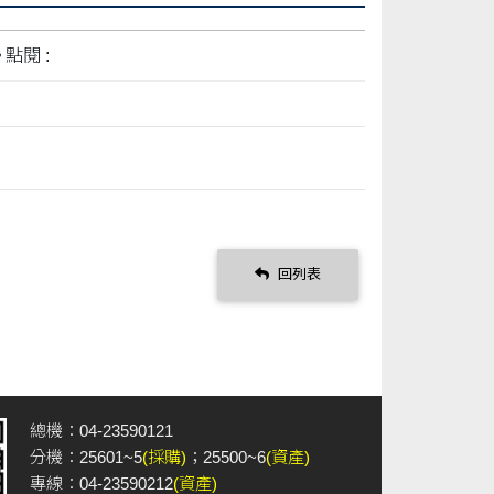
點閱 :
回列表
總機：04-23590121
分機：25601~5
(採購)
；25500~6
(資產)
專線：04-23590212
(資產)