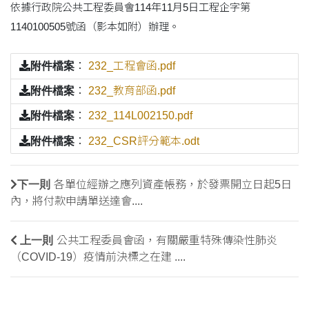
依據行政院公共工程委員會114年11月5日工程企字第
1140100505號函（影本如附）辦理。
附件檔案
：
232_工程會函.pdf
附件檔案
：
232_教育部函.pdf
附件檔案
：
232_114L002150.pdf
附件檔案
：
232_CSR評分範本.odt
下一則
各單位經辦之應列資產帳務，於發票開立日起5日
內，將付款申請單送達會....
上一則
公共工程委員會函，有關嚴重特殊傳染性肺炎
（COVID-19）疫情前決標之在建 ....